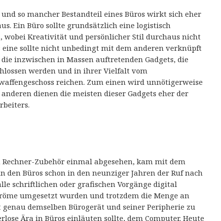
l und so mancher Bestandteil eines Büros wirkt sich eher
us. Ein Büro sollte grundsätzlich eine logistisch
 wobei Kreativität und persönlicher Stil durchaus nicht
eine sollte nicht unbedingt mit dem anderen verknüpft
d die inzwischen in Massen auftretenden Gadgets, die
hlossen werden und in ihrer Vielfalt vom
affengeschoss reichen. Zum einen wird unnötigerweise
 anderen dienen die meisten dieser Gadgets eher der
rbeiters.
m Rechner-Zubehör einmal abgesehen, kam mit dem
in den Büros schon in den neunziger Jahren der Ruf nach
lle schriftlichen oder grafischen Vorgänge digital
nströme umgesetzt wurden und trotzdem die Menge an
t genau demselben Bürogerät und seiner Peripherie zu
erlose Ära in Büros einläuten sollte, dem Computer. Heute