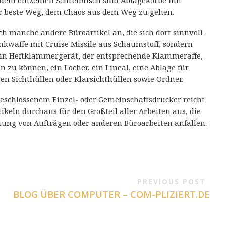
jedem einzelnen Schreibtisch sind Ablagekörbe mit
r beste Weg, dem Chaos aus dem Weg zu gehen.
h manche andere Büroartikel an, die sich dort sinnvoll
nkwaffe mit Cruise Missile aus Schaumstoff, sondern
ein Heftklammergerät, der entsprechende Klammeraffe,
zu können, ein Locher, ein Lineal, eine Ablage für
en Sichthüllen oder Klarsichthüllen sowie Ordner.
eschlossenem Einzel- oder Gemeinschaftsdrucker reicht
keln durchaus für den Großteil aller Arbeiten aus, die
ung von Aufträgen oder anderen Büroarbeiten anfallen.
PREVIOUS POST
BLOG ÜBER COMPUTER – COM-PLIZIERT.DE