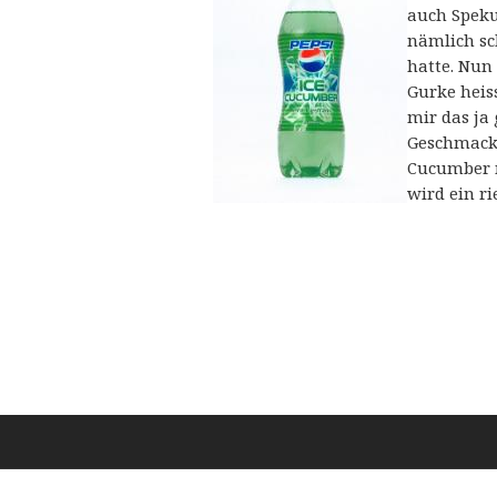
auch Speku
nämlich sc
hatte. Nun
Gurke heis
mir das ja 
Geschmacksv
Cucumber n
wird ein ri