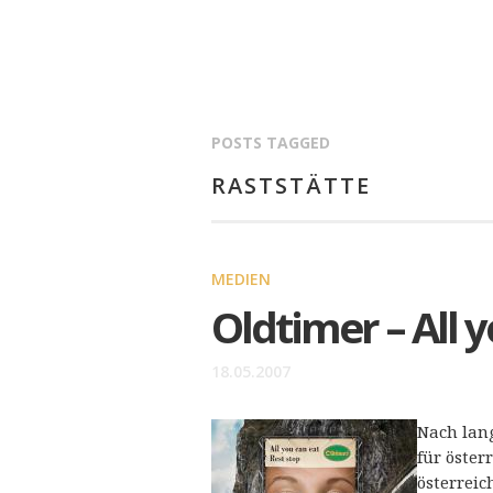
POSTS TAGGED
RASTSTÄTTE
MEDIEN
Oldtimer – All 
18.05.2007
Nach lang
für öster
österreic