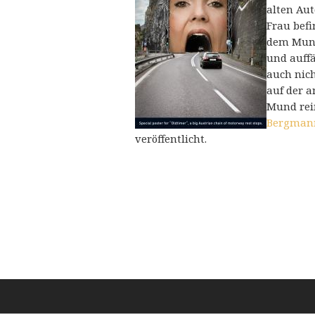
alten Aut
Frau bef
dem Mund 
und auffä
auch nich
auf der a
Mund rei
Bergman
veröffentlicht.