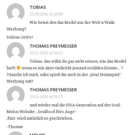
TOBIAS
23.08.2005 at 20:08
Wie heisst den das Model aus der Web’n’Walk-
Werbung?
Schöne Grü?e!
THOMAS PREYMESSER
29.11.2005 at 01:15
Tobias, das willst du gar nicht wissen, wie das Model
hei?t
wenn es mir aber vielleicht jemand erzählen könnte… ?
Täusche ich mich, oder spielt die auch in der „your Heimspiel“
Werbung mit?
THOMAS PREYMESSER
29.11.2005 at 01:17
und wieder mal die PISA-Generation auf der Soul-
Melon Website: „Soulfood für’s Auge“
‚fürs‘ wird natürlich so geschrieben.
-Thomas
MÖHRE