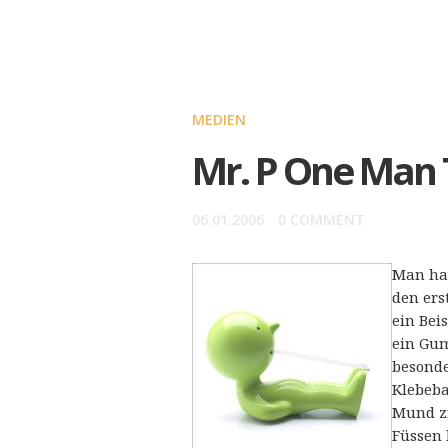
MEDIEN
Mr. P One Man 
06.01.2006
0 COMMENT
Man hab
den ers
ein Bei
ein Gu
besonde
Klebeba
Mund zi
Füssen 