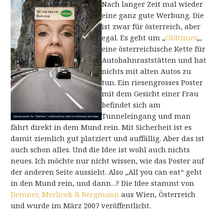
Nach langer Zeit mal wieder
eine ganz gute Werbung. Die
ist zwar für österreich, aber
egal. Es geht um „
Oldtimer
„,
eine österreichische Kette für
Autobahnraststätten und hat
nichts mit alten Autos zu
tun. Ein riesengrosses Poster
mit dem Gesicht einer Frau
befindet sich am
Tunneleingang und man
fährt direkt in dem Mund rein. Mit Sicherheit ist es
damit ziemlich gut platziert und auffällig. Aber das ist
auch schon alles. Und die Idee ist wohl auch nichts
neues. Ich möchte nur nicht wissen, wie das Poster auf
der anderen Seite aussieht. Also „All you can eat“ geht
in den Mund rein, und dann…? Die Idee stammt von
Demner, Merlicek & Bergmann
aus Wien, Österreich
und wurde im März 2007 veröffentlicht.