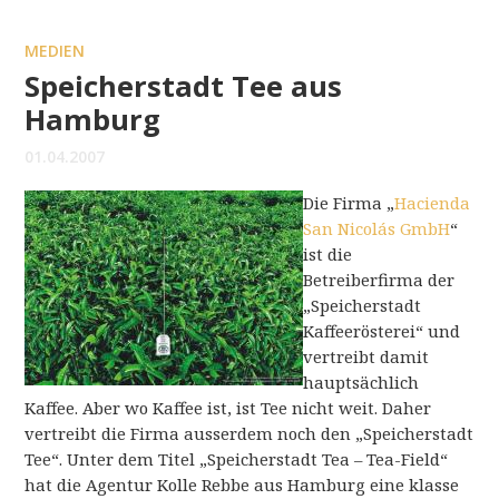
MEDIEN
Speicherstadt Tee aus
Hamburg
01.04.2007
Die Firma „
Hacienda
San Nicolás GmbH
“
ist die
Betreiberfirma der
„Speicherstadt
Kaffeerösterei“ und
vertreibt damit
hauptsächlich
Kaffee. Aber wo Kaffee ist, ist Tee nicht weit. Daher
vertreibt die Firma ausserdem noch den „Speicherstadt
Tee“. Unter dem Titel „Speicherstadt Tea – Tea-Field“
hat die Agentur Kolle Rebbe aus Hamburg eine klasse