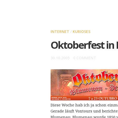
INTERNET
/
KURIOSES
Oktoberfest in 
30.10.2005
0 COMMENT
Diese Woche hab ich ja schon einm
Gerade läuft Voxtours und berichte
Blumenau. Blumenau wurde 1850 v