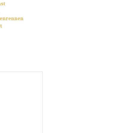
ast
n
enrennen
t