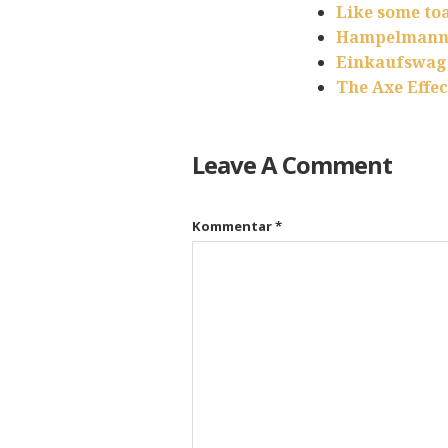
Like some to
Hampelman
Einkaufswag
The Axe Effec
Leave A Comment
Kommentar
*