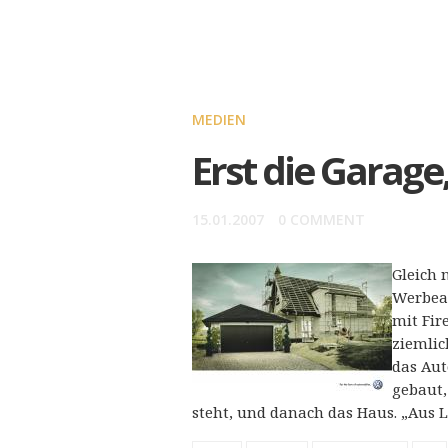
MEDIEN
Erst die Garage
15.01.2007
0 COMMENT
Gleich 
Werbeag
mit Fir
ziemlic
das Aut
gebaut,
steht, und danach das Haus. „Aus 